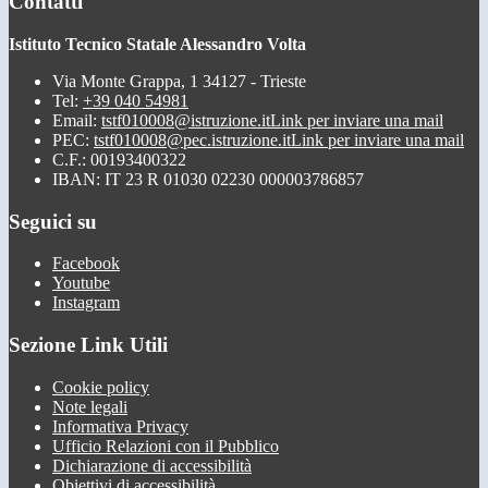
Contatti
Istituto Tecnico Statale Alessandro Volta
Via Monte Grappa, 1 34127 - Trieste
Tel:
+39 040 54981
Email:
tstf010008@istruzione.it
Link per inviare una mail
PEC:
tstf010008@pec.istruzione.it
Link per inviare una mail
C.F.: 00193400322
IBAN: IT 23 R 01030 02230 000003786857
Seguici su
Facebook
Youtube
Instagram
Sezione Link Utili
Cookie policy
Note legali
Informativa Privacy
Ufficio Relazioni con il Pubblico
Dichiarazione di accessibilità
Obiettivi di accessibilità