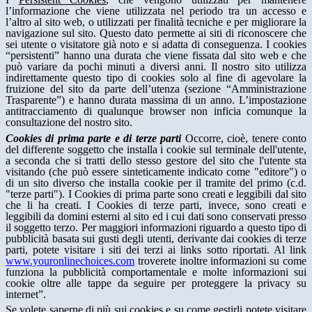
l’informazione che viene utilizzata nel periodo tra un accesso e
l’altro al sito web, o utilizzati per finalità tecniche e per migliorare la
navigazione sul sito. Questo dato permette ai siti di riconoscere che
sei utente o visitatore già noto e si adatta di conseguenza. I cookies
“persistenti” hanno una durata che viene fissata dal sito web e che
può variare da pochi minuti a diversi anni. Il nostro sito utilizza
indirettamente questo tipo di cookies solo al fine di agevolare la
fruizione del sito da parte dell’utenza (sezione “Amministrazione
Trasparente”) e hanno durata massima di un anno. L’impostazione
antitracciamento di qualunque browser non inficia comunque la
consultazione del nostro sito.
Cookies di prima parte e di terze parti
Occorre, cioè, tenere conto
del differente soggetto che installa i cookie sul terminale dell'utente,
a seconda che si tratti dello stesso gestore del sito che l'utente sta
visitando (che può essere sinteticamente indicato come "editore") o
di un sito diverso che installa cookie per il tramite del primo (c.d.
"terze parti"). I Cookies di prima parte sono creati e leggibili dal sito
che li ha creati. I Cookies di terze parti, invece, sono creati e
leggibili da domini esterni al sito ed i cui dati sono conservati presso
il soggetto terzo. Per maggiori informazioni riguardo a questo tipo di
pubblicità basata sui gusti degli utenti, derivante dai cookies di terze
parti, potete visitare i siti dei terzi ai links sotto riportati. Al link
www.youronlinechoices.com
troverete inoltre informazioni su come
funziona la pubblicità comportamentale e molte informazioni sui
cookie oltre alle tappe da seguire per proteggere la privacy su
internet”.
Se volete saperne di più sui cookies e su come gestirli potete visitare