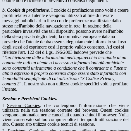
cookie non è richiesto il preventivo consenso degli utenti.
b. Cookie di profilazione.
I cookie di profilazione sono volti a creare
profili relativi all'utente e vengono utilizzati al fine di inviare
messaggi pubblicitari in linea con le preferenze manifestate dallo
stesso nell'ambito della navigazione in rete. In ragione della
particolare invasività che tali dispositivi possono avere nell'ambito
della sfera privata degli utenti, la normativa europea e italiana
prevede che l'utente debba essere adeguatamente informato sull'uso
degli stessi ed esprimere così il proprio valido consenso. Ad essi si
riferisce l'art. 122 del d.Lgs. 196/2003 laddove prevede che
"
l'archiviazione delle informazioni nell'apparecchio terminale di un
contraente o di un utente o l'accesso a informazioni già archiviate
sono consentiti unicamente a condizione che il contraente o l'utente
abbia espresso il proprio consenso dopo essere stato informato con
le modalità semplificate di cui all'articolo 13 Codice Privacy,
comma 3
". Il nostro sito non utilizza cookie specifici volti a profilare
l’utente.
Session e Persistent Cookies
.
I
Session Cookies
, che contengono l’informazione che viene
utilizzata nella tua sessione corrente del browser. Questi cookies
vengono automaticamente cancellati quando chiudi il browser. Nulla
viene conservato sul tuo computer oltre il tempo di utilizzazione del
sito. Questo sito utilizza cookie tecnici di sessione.
I
Persistent Cookies
, che vengono utilizzati per mantenere