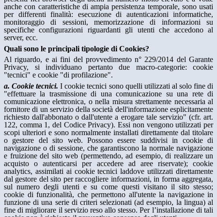
anche con caratteristiche di ampia persistenza temporale, sono usati
per differenti finalità: esecuzione di autenticazioni informatiche,
monitoraggio di sessioni, memorizzazione di informazioni su
specifiche configurazioni riguardanti gli utenti che accedono al
server, ecc.
Quali sono le principali tipologie di Cookies?
Al riguardo, e ai fini del provvedimento n° 229/2014 del Garante
Privacy, si individuano pertanto due macro-categorie: cookie
"tecnici" e cookie "di profilazione".
a. Cookie tecnici.
I cookie tecnici sono quelli utilizzati al solo fine di
"effettuare la trasmissione di una comunicazione su una rete di
comunicazione elettronica, o nella misura strettamente necessaria al
fornitore di un servizio della società dell'informazione esplicitamente
richiesto dall'abbonato o dall'utente a erogare tale servizio" (cfr. art.
122, comma 1, del Codice Privacy). Essi non vengono utilizzati per
scopi ulteriori e sono normalmente installati direttamente dal titolare
o gestore del sito web. Possono essere suddivisi in cookie di
navigazione o di sessione, che garantiscono la normale navigazione
e fruizione del sito web (permettendo, ad esempio, di realizzare un
acquisto o autenticarsi per accedere ad aree riservate); cookie
analytics, assimilati ai cookie tecnici laddove utilizzati direttamente
dal gestore del sito per raccogliere informazioni, in forma aggregata,
sul numero degli utenti e su come questi visitano il sito stesso;
cookie di funzionalità, che permettono all'utente la navigazione in
funzione di una serie di criteri selezionati (ad esempio, la lingua) al
fine di migliorare il servizio reso allo stesso. Per l’installazione di tali