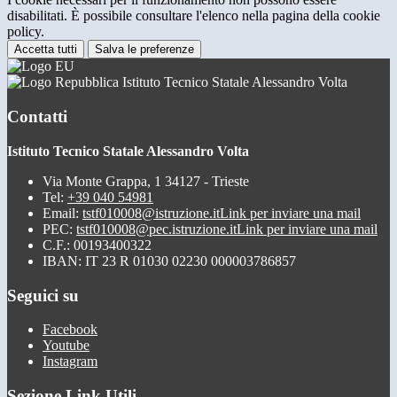
disabilitati. È possibile consultare l'elenco nella pagina della cookie
policy.
Accetta tutti
Salva le preferenze
Istituto Tecnico Statale Alessandro Volta
Contatti
Istituto Tecnico Statale Alessandro Volta
Via Monte Grappa, 1 34127 - Trieste
Tel:
+39 040 54981
Email:
tstf010008@istruzione.it
Link per inviare una mail
PEC:
tstf010008@pec.istruzione.it
Link per inviare una mail
C.F.: 00193400322
IBAN: IT 23 R 01030 02230 000003786857
Seguici su
Facebook
Youtube
Instagram
Sezione Link Utili