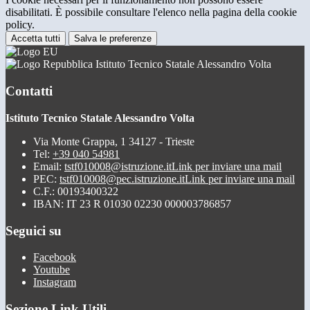
disabilitati. È possibile consultare l'elenco nella pagina della cookie
policy.
Accetta tutti
Salva le preferenze
Istituto Tecnico Statale Alessandro Volta
Contatti
Istituto Tecnico Statale Alessandro Volta
Via Monte Grappa, 1 34127 - Trieste
Tel:
+39 040 54981
Email:
tstf010008@istruzione.it
Link per inviare una mail
PEC:
tstf010008@pec.istruzione.it
Link per inviare una mail
C.F.: 00193400322
IBAN: IT 23 R 01030 02230 000003786857
Seguici su
Facebook
Youtube
Instagram
Sezione Link Utili