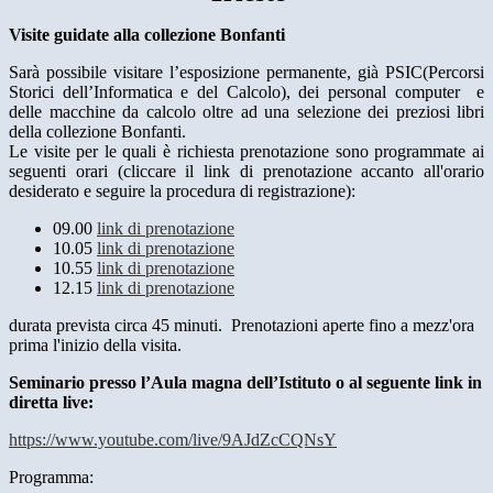
Visite guidate alla collezione Bonfanti
Sarà possibile visitare l’esposizione permanente, già PSIC(Percorsi
Storici dell’Informatica e del Calcolo), dei personal computer e
delle macchine da calcolo oltre ad una selezione dei preziosi libri
della collezione Bonfanti.
Le visite per le quali è richiesta prenotazione sono programmate ai
seguenti orari (cliccare il link di prenotazione accanto all'orario
desiderato e seguire la procedura di registrazione):
09.00
link di prenotazione
10.05
link di prenotazione
10.55
link di prenotazione
12.15
link di prenotazione
durata prevista circa 45 minuti. Prenotazioni aperte fino a mezz'ora
prima l'inizio della visita.
Seminario presso l’Aula magna dell’Istituto o al seguente link in
diretta live:
https://www.youtube.com/live/9AJdZcCQNsY
Programma: