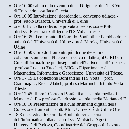
Ore 16.00 saluto di benvenuto della Dirigente dell’ITS Volta
di Trieste dott.ssa Igea Cuccia
Ore 16.05 Introduzione: ricordando il convegno udinese -
prof. Paolo Bussotti, Università di Udine
ore 16.15 Dalla collezione privata all'esposizione PSIC -
dott.ssa Frescura ex dirigente ITS Volta Trieste
Ore 16.35 il contributo di Corrado Bonfanti nell’ambito delle
attività dell’Università di Udine - prof. Mirolo, Università di
Udine
Ore 16.50 Corrado Bonfanti: più di due decenni di
collaborazioni con il Nucleo di ricerca didattica, il CIRD e i
Corsi di formazione per insegnanti dell'Università di Trieste -
prof.ssa Luciana Zuccheri, MIGe - Dipartimento di
Matematica, Informatica e Geoscienze, Università di Trieste.
Ore 17.15 La collezione Bonfanti all’ITS Volta - prof.
Ciaramaglia, Ricci, Zlatich, prof.ssa Martinelli, Istituto Volta
Trieste
Ore 17.45 Il prof. Corrado Bonfanti alla scuola media di
Mariano d. F. - prof.ssa Candussio, scuola media Mariano d.F.
Ore 18.10 Presentazione di alcuni strumenti digitali della
Collezione Bonfanti - dott. Klun, Università di Udine Ore
18.35 L’eredità di Corrado Bonfanti per la storia
dell’informatica italiana. - prof.ssa Maristella Agosti,
Università di Padova, Coordinatrice del Gruppo di Lavoro