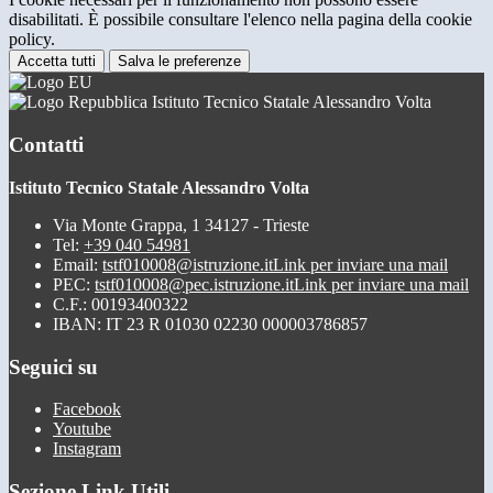
disabilitati. È possibile consultare l'elenco nella pagina della cookie
policy.
Accetta tutti
Salva le preferenze
Istituto Tecnico Statale Alessandro Volta
Contatti
Istituto Tecnico Statale Alessandro Volta
Via Monte Grappa, 1 34127 - Trieste
Tel:
+39 040 54981
Email:
tstf010008@istruzione.it
Link per inviare una mail
PEC:
tstf010008@pec.istruzione.it
Link per inviare una mail
C.F.: 00193400322
IBAN: IT 23 R 01030 02230 000003786857
Seguici su
Facebook
Youtube
Instagram
Sezione Link Utili