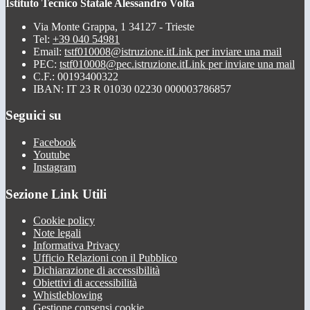
Istituto Tecnico Statale Alessandro Volta
Via Monte Grappa, 1 34127 - Trieste
Tel:
+39 040 54981
Email:
tstf010008@istruzione.it
Link per inviare una mail
PEC:
tstf010008@pec.istruzione.it
Link per inviare una mail
C.F.: 00193400322
IBAN: IT 23 R 01030 02230 000003786857
Seguici su
Facebook
Youtube
Instagram
Sezione Link Utili
Cookie policy
Note legali
Informativa Privacy
Ufficio Relazioni con il Pubblico
Dichiarazione di accessibilità
Obiettivi di accessibilità
Whistleblowing
Gestione consensi cookie