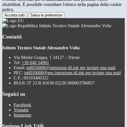
disabilitati. È possibile consultare l'elenco nella pagina della cookie
policy.
Accetta tutti
Salva le preferenze
Istituto Tecnico Statale Alessandro Volta
Contatti
Istituto Tecnico Statale Alessandro Volta
Via Monte Grappa, 1 34127 - Trieste
Tel:
+39 040 54981
Email:
tstf010008@istruzione.it
Link per inviare una mail
PEC:
tstf010008@pec.istruzione.it
Link per inviare una mail
C.F.: 00193400322
IBAN: IT 23 R 01030 02230 000003786857
Seguici su
Facebook
Youtube
Instagram
Sezione Link Utili