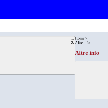
Home
>
Altre info
Altre info