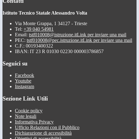
Contatti
Istituto Tecnico Statale Alessandro Volta
Via Monte Grappa, 1 34127 - Trieste
Tel:
+39 040 54981
Email:
tstf010008@istruzione.it
Link per inviare una mail
PEC:
tstf010008@pec.istruzione.it
Link per inviare una mail
C.F.: 00193400322
IBAN: IT 23 R 01030 02230 000003786857
Seguici su
Facebook
Youtube
Instagram
Sezione Link Utili
Cookie policy
Note legali
Informativa Privacy
Ufficio Relazioni con il Pubblico
Dichiarazione di accessibilità
Obiettivi di accessibilità