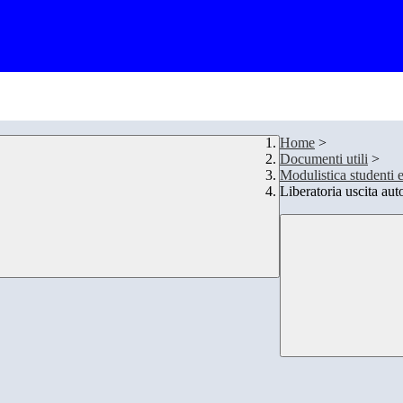
Home
>
Documenti utili
>
Modulistica studenti e
Liberatoria uscita au