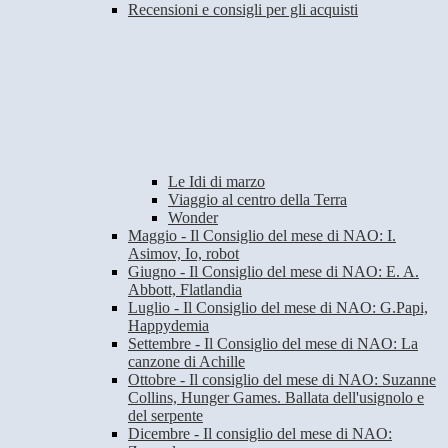
Recensioni e consigli per gli acquisti
Le Idi di marzo
Viaggio al centro della Terra
Wonder
Maggio - Il Consiglio del mese di NAO: I.
Asimov, Io, robot
Giugno - Il Consiglio del mese di NAO: E. A.
Abbott, Flatlandia
Luglio - Il Consiglio del mese di NAO: G.Papi,
Happydemia
Settembre - Il Consiglio del mese di NAO: La
canzone di Achille
Ottobre - Il consiglio del mese di NAO: Suzanne
Collins, Hunger Games. Ballata dell'usignolo e
del serpente
Dicembre - Il consiglio del mese di NAO: