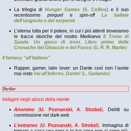
La trilogia di
Hunger Games
(S. Collins)
e il suo
recentissimo
prequel
e
spin-off
La ballata
dell’usignolo e del serpente
L’eterna lotta per il potere, in cui i più attenti troveranno
le tracce storiche del nostro Medioevo
Il Trono di
Spade. Un gioco di troni.
Libro primo delle
Cronache del Ghiaccio e del Fuoco
(
G. R. R. Martin
)
Il fantasy “all’italiana”
Rapper, gamer, latin lover: un Dante così non l’avete
mai visto
Vai all’Inferno, Dante!
(
L. Garlando
)
Thriller
Indagini negli abissi della mente
Anonimo
(
U. Poznanski, A. Strobel
)
. Delitti su
commissione nel dark web
L’estraneo
(
U. Poznanski, A. Strobel
)
. Immagina di
tornare a casa una sera e le tue cose non ci sono più,