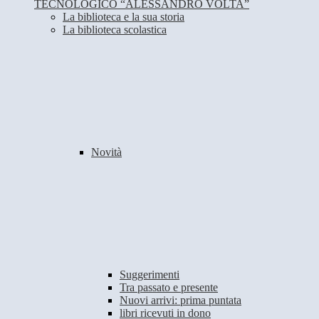
TECNOLOGICO “ALESSANDRO VOLTA”
La biblioteca e la sua storia
La biblioteca scolastica
Novità
Suggerimenti
Tra passato e presente
Nuovi arrivi: prima puntata
libri ricevuti in dono