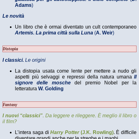
Adams
)
Le novità
Un libro che è ormai diventato un cult contemporaneo
Artemis. La prima città sulla Luna
(
A. Weir
)
Distopia
I classici.
Le origini
La distopia usata come lente per mettere a nudo gli
aspetti più selvaggi e repressi della natura umana
Il
signore delle mosche
del premio Nobel per la
letteratura
W. Golding
Fantasy
I nuovi “classici”
.
Da leggere e rileggere. È meglio il libro o
il film?
L’intera saga di
Harry
Potter
(J.K. Rowling)
. È difficile
diventare grandi anche per le streghe e i maghi