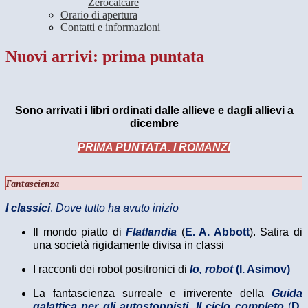
Zerocalcare
Orario di apertura
Contatti e informazioni
Nuovi arrivi: prima puntata
Sono arrivati i libri ordinati
dalle
allieve
e d
a
gli
allievi
a
dicembre
PRIMA PUNTATA. I ROMANZI
Fantascienza
I classici
.
Dove tutto ha avuto inizio
Il mondo piatto di
Flatlandia
(
E. A. Abbott
). Satira di
una società rigidamente divisa in classi
I racconti dei robot positronici di
Io, robot
(I. Asimov)
La fantascienza surreale e irriverente della
Guida
galattica per gli autostoppisti. Il ciclo completo
(
D.