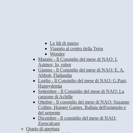
Le Idi di marzo
Viaggio al centro della Terra
Wonder
Maggio - Il Consiglio del mese di NAO: I.
Asimov, Io, robot
Giugno - Il Consiglio del mese di NAO: E. A.
Abbott, Flatlandia
Luglio - Il Consiglio del mese di NAO: G.Papi,
Happydemia
Settembre - Il Consiglio del mese di NAO: La
canzone di Achille
Ottobre - Il consiglio del mese di NAO: Suzanne
Collins, Hunger Games. Ballata dell'usignolo e
del serpente
Dicembre - Il consiglio del mese di NAO:
Zerocalcare
Orario di apertura