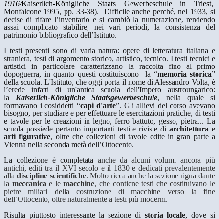
1916/
Kaiserlich-Königliche Staats Gewerbeschule in Triest,
Monfalcone 1995, pp. 33-38).
Difficile anche perché, nel 1933, si
decise di rifare l’inventario e si cambiò la numerazione, rendendo
assai complicato stabilire, nei vari periodi, la consistenza del
patrimonio bibliografico dell’Istituto.
I testi presenti sono di varia natura: opere di letteratura italiana e
straniera, testi di argomento storico, artistico, tecnico. I testi tecnici e
artistici in particolare caratterizzano la raccolta fino al primo
dopoguerra, in quanto questi costituiscono la “
memoria storica
”
della scuola. L'Istituto, che oggi porta il nome di Alessandro Volta, è
l’erede infatti di un'antica scuola dell'Impero austroungarico:
la
Kaiserlich-Königliche Staatsgewerbeschule
, nella quale si
formavano i cosiddetti “
capi d'arte
”
. Gli allievi del corso avevano
bisogno, per studiare e per effettuare le esercitazioni pratiche, di testi
e tavole per le creazioni in legno, ferro battuto, gesso, pietra... La
scuola possiede pertanto importanti testi e riviste di
architettura
e
arti figurative
, oltre che collezioni di tavole edite in gran parte a
Vienna nella seconda metà dell’Ottocento.
La collezione è completata
anche da alcuni volumi ancora più
antichi, editi tra il XVI secolo e il 1830 e dedicati prevalentemente
alla
discipline scientifiche
. Molto ricca anche la sezione riguardante
la
meccanica
e le
macchine
, che contiene testi che costituivano le
pietre miliari della costruzione di macchine verso la fine
dell’Ottocento, oltre naturalmente a testi più moderni.
Risulta piuttosto interessante la sezione di
storia locale
, dove si