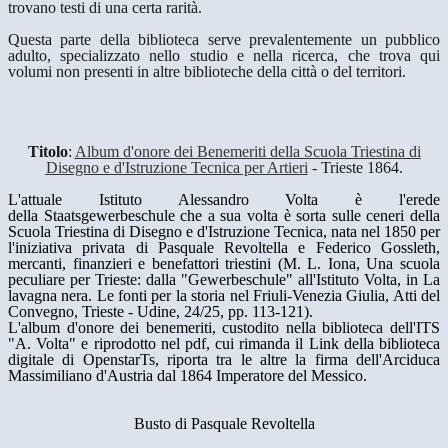
trovano testi di una certa rarità.
Questa parte della biblioteca serve prevalentemente un pubblico
adulto, specializzato nello studio e nella ricerca, che trova qui
volumi non presenti in altre biblioteche della città o del territori.
Titolo
:
Album d'onore dei Benemeriti della Scuola Triestina di
Disegno e d'Istruzione Tecnica per Artieri
- Trieste 1864.
L'attuale Istituto Alessandro Volta è l'erede
della Staatsgewerbeschule che a sua volta è sorta sulle ceneri della
Scuola Triestina di Disegno e d'Istruzione Tecnica, nata nel 1850 per
l'iniziativa privata di Pasquale Revoltella e Federico Gossleth,
mercanti, finanzieri e benefattori triestini (M. L. Iona, Una scuola
peculiare per Trieste: dalla "Gewerbeschule" all'Istituto Volta, in La
lavagna nera. Le fonti per la storia nel Friuli-Venezia Giulia, Atti del
Convegno, Trieste - Udine, 24/25, pp. 113-121).
L'album d'onore dei benemeriti, custodito nella biblioteca dell'ITS
"A. Volta" e riprodotto nel pdf, cui rimanda il Link della biblioteca
digitale di OpenstarTs, riporta tra le altre la firma dell'Arciduca
Massimiliano d'Austria dal 1864 Imperatore del Messico.
Busto di Pasquale Revoltella