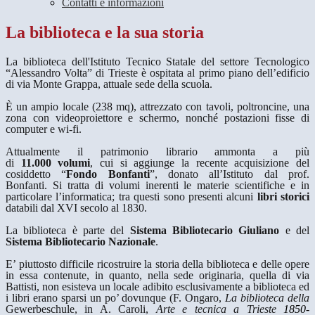
Contatti e informazioni
La biblioteca e la sua storia
La biblioteca dell'Istituto Tecnico Statale del settore Tecnologico
“Alessandro Volta” di Trieste è ospitata al primo piano dell’edificio
di via Monte Grappa, attuale sede della scuola.
È un ampio locale (238 mq), attrezzato con tavoli, poltroncine, una
zona con videoproiettore e schermo, nonché postazioni fisse di
computer e wi-fi.
Attualmente il patrimonio librario ammonta a più
di
11.000 volumi
, cui si aggiunge la recente acquisizione del
cosiddetto “
Fondo Bonfanti
”
, donato all’Istituto dal prof.
Bonfanti. Si tratta di volumi inerenti le materie scientifiche e in
particolare l’informatica; tra questi sono presenti alcuni
libri storici
databili dal XVI secolo al 1830.
La biblioteca è parte del
Sistema Bibliotecario Giuliano
e del
Sistema Bibliotecario Nazionale
.
E’ piuttosto difficile ricostruire la storia della biblioteca e delle opere
in essa contenute, in quanto, nella sede originaria, quella di via
Battisti, non esisteva un locale adibito esclusivamente a biblioteca ed
i libri erano sparsi un po’ dovunque (F. Ongaro,
La biblioteca della
Gewerbeschule, in A. Caroli,
Arte e tecnica a Trieste
1850-