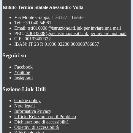
Istituto Tecnico Statale Alessandro Volta
Via Monte Grappa, 1 34127 - Trieste
Tel:
+39 040 54981
Email:
tstf010008@istruzione.it
Link per inviare una mail
PEC:
tstf010008@pec.istruzione.it
Link per inviare una mail
C.F.: 00193400322
IBAN: IT 23 R 01030 02230 000003786857
Seguici su
Facebook
Youtube
Instagram
Sezione Link Utili
Cookie policy
Note legali
Informativa Privacy
Ufficio Relazioni con il Pubblico
Dichiarazione di accessibilità
Obiettivi di accessibilità
Whistleblowing