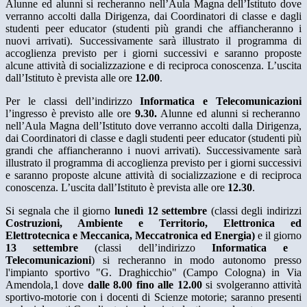
Alunne ed alunni si recheranno nell’Aula Magna dell’Istituto dove
verranno accolti dalla Dirigenza, dai Coordinatori di classe e dagli
studenti peer educator (studenti più grandi che affiancheranno i
nuovi arrivati). Successivamente sarà illustrato il programma di
accoglienza previsto per i giorni successivi e saranno proposte
alcune attività di socializzazione e di reciproca conoscenza. L’uscita
dall’Istituto è prevista alle ore
12.00
.
Per le classi dell’indirizzo
Informatica e Telecomunicazioni
l’ingresso è previsto alle ore
9.30.
Alunne ed alunni si recheranno
nell’Aula Magna dell’Istituto dove verranno accolti dalla Dirigenza,
dai Coordinatori di classe e dagli studenti peer educator (studenti più
grandi che affiancheranno i nuovi arrivati). Successivamente sarà
illustrato il programma di accoglienza previsto per i giorni successivi
e saranno proposte alcune attività di socializzazione e di reciproca
conoscenza. L’uscita dall’Istituto è prevista alle ore
12.30
.
Si segnala che il giorno
lunedì 12 settembre
(classi degli indirizzi
Costruzioni, Ambiente e Territorio, Elettronica ed
Elettrotecnica e Meccanica, Meccatronica ed Energia)
e il giorno
13 settembre
(classi dell’indirizzo
Informatica e
Telecomunicazioni
)
si recheranno in modo autonomo presso
l'impianto sportivo "G. Draghicchio" (Campo Cologna) in Via
Amendola,1
dove
dalle 8.00 fino alle 12.00
si svolgeranno attività
sportivo-motorie con i docenti di Scienze motorie; saranno presenti