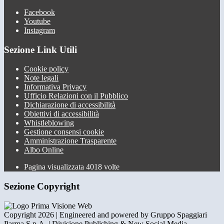
Facebook
Youtube
Instagram
Sezione Link Utili
Cookie policy
Note legali
Informativa Privacy
Ufficio Relazioni con il Pubblico
Dichiarazione di accessibilità
Obiettivi di accessibilità
Whistleblowing
Gestione consensi cookie
Amministrazione Trasparente
Albo Online
Pagina visualizzata
4018
volte
Sezione Copyright
Copyright 2026 | Engineered and powered by Gruppo Spaggiari
Parma S.p.A. | Divisione Publishing & New Social Media