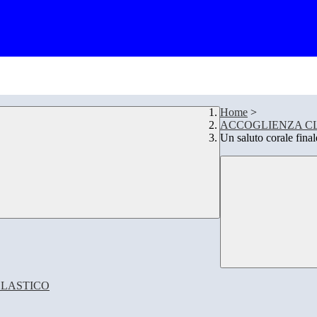
Home
>
ACCOGLIENZA CL
Un saluto corale final
OLASTICO