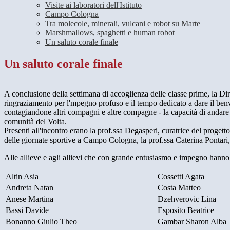
Visite ai laboratori dell'Istituto
Campo Cologna
Tra molecole, minerali, vulcani e robot su Marte
Marshmallows, spaghetti e human robot
Un saluto corale finale
Un saluto corale finale
A conclusione della settimana di accoglienza delle classe prime, la Dir
ringraziamento per l'mpegno profuso e il tempo dedicato a dare il benven
contagiandone altri compagni e altre compagne - la capacità di andare in
comunità del Volta.
Presenti all'incontro erano la prof.ssa Degasperi, curatrice del progetto,
delle giornate sportive a Campo Cologna, la prof.ssa Caterina Pontari, re
Alle allieve e agli allievi che con grande entusiasmo e impegno hanno 
Altin Asia
Cossetti Agata
Andreta Natan
Costa Matteo
Anese Martina
Dzehverovic Lina
Bassi Davide
Esposito Beatrice
Bonanno Giulio Theo
Gambar Sharon Alba