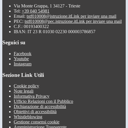
Via Monte Grappa, 1 34127 - Trieste
Tel:
+39 040 54981
Email:
tstf010008@istruzione.it
Link per inviare una mail
PEC:
tstf010008@pec.istruzione.it
Link per inviare una mail
C.F.: 00193400322
IBAN: IT 23 R 01030 02230 000003786857
Seguici su
Facebook
Youtube
Instagram
Sezione Link Utili
Cookie policy
Note legali
Informativa Privacy
Ufficio Relazioni con il Pubblico
Dichiarazione di accessibilità
Obiettivi di accessibilità
Whistleblowing
Gestione consensi cookie
Amministrazione Trasparente