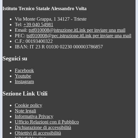
Istituto Tecnico Statale Alessandro Volta
Via Monte Grappa, 1 34127 - Trieste
Tel:
+39 040 54981
Email:
tstf010008@istruzione.it
Link per inviare una mail
PEC:
tstf010008@pec.istruzione.it
Link per inviare una mail
C.F.: 00193400322
IBAN: IT 23 R 01030 02230 000003786857
Seguici su
Facebook
Youtube
Instagram
Sezione Link Utili
Cookie policy
Note legali
Informativa Privacy
Ufficio Relazioni con il Pubblico
Dichiarazione di accessibilità
Obiettivi di accessibilità