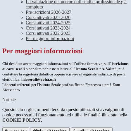
La valutazione del percorso di studi e professionale già
compiuto
Pre-iscrizioni 2026-2027
Corsi attivati 2025-2026
Corsi attivati 2024-2025
Corsi attivati 2023-2024
Corsi attivati 2022-2023
Per maggiori informazioni
Per maggiori informazioni
Chi desidera avere maggiori informazioni sull’offerta formativa, sull’
iscrizione
ai
corsi serali
o per altre richieste relative all’
Istituto Serale “A. Volta”
, può
contattare la segreteria didattica oppure scrivere al seguente indirizzo di posta
elettronica:
infoserali@volta.ts.it
I docenti referenti per l'Istituto Serale prof.ssa Bruno Francesca e prof. Zorn
Alessandro.
Notizie
Questo sito o gli strumenti terzi da questo utilizzati si avvalgono di
cookie necessari al funzionamento ed utili alle finalità illustrate nella
COOKIE POLICY
.
Personalizza
Rifiuta tutti
i cookies
Accetta tutti
i cookies