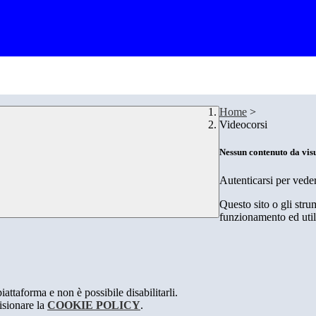
Home
>
Videocorsi
Nessun contenuto da vis
Autenticarsi per vede
Questo sito o gli stru
funzionamento ed utili 
attaforma e non è possibile disabilitarli.
isionare la
COOKIE POLICY
.