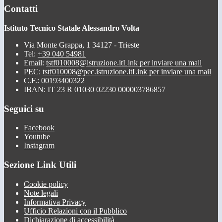
Contatti
Istituto Tecnico Statale Alessandro Volta
Via Monte Grappa, 1 34127 - Trieste
Tel:
+39 040 54981
Email:
tstf010008@istruzione.it
Link per inviare una mail
PEC:
tstf010008@pec.istruzione.it
Link per inviare una mail
C.F.: 00193400322
IBAN: IT 23 R 01030 02230 000003786857
Seguici su
Facebook
Youtube
Instagram
Sezione Link Utili
Cookie policy
Note legali
Informativa Privacy
Ufficio Relazioni con il Pubblico
Dichiarazione di accessibilità