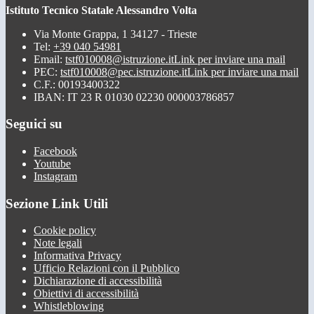
Istituto Tecnico Statale Alessandro Volta
Via Monte Grappa, 1 34127 - Trieste
Tel:
+39 040 54981
Email:
tstf010008@istruzione.it
Link per inviare una mail
PEC:
tstf010008@pec.istruzione.it
Link per inviare una mail
C.F.: 00193400322
IBAN: IT 23 R 01030 02230 000003786857
Seguici su
Facebook
Youtube
Instagram
Sezione Link Utili
Cookie policy
Note legali
Informativa Privacy
Ufficio Relazioni con il Pubblico
Dichiarazione di accessibilità
Obiettivi di accessibilità
Whistleblowing