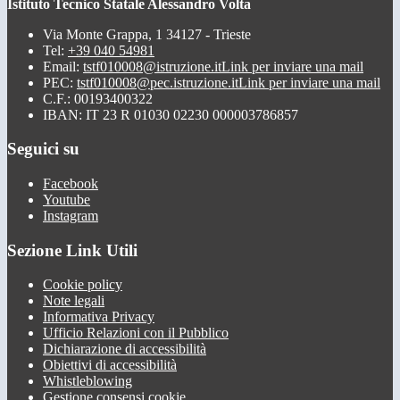
Istituto Tecnico Statale Alessandro Volta
Via Monte Grappa, 1 34127 - Trieste
Tel:
+39 040 54981
Email:
tstf010008@istruzione.it
Link per inviare una mail
PEC:
tstf010008@pec.istruzione.it
Link per inviare una mail
C.F.: 00193400322
IBAN: IT 23 R 01030 02230 000003786857
Seguici su
Facebook
Youtube
Instagram
Sezione Link Utili
Cookie policy
Note legali
Informativa Privacy
Ufficio Relazioni con il Pubblico
Dichiarazione di accessibilità
Obiettivi di accessibilità
Whistleblowing
Gestione consensi cookie