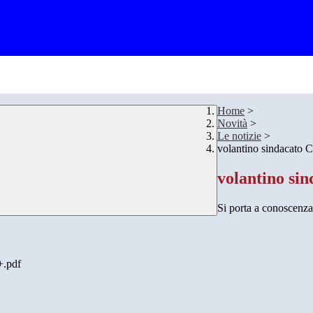
Home
>
Novità
>
Le notizie
>
volantino sindacato 
volantino si
Si porta a conoscenza
.pdf