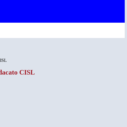
CISL
ndacato CISL