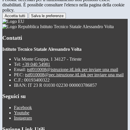
disabilitati. È possibile consultare l'elenco nella pagina della cookie
policy.
Accetta tutti
Salva le preferenze
Istituto Tecnico Statale Alessandro Volta
Contatti
Istituto Tecnico Statale Alessandro Volta
Via Monte Grappa, 1 34127 - Trieste
Tel:
+39 040 54981
Email:
tstf010008@istruzione.it
Link per inviare una mail
PEC:
tstf010008@pec.istruzione.it
Link per inviare una mail
C.F.: 00193400322
IBAN: IT 23 R 01030 02230 000003786857
Seguici su
Facebook
Youtube
Instagram
Sezione Link Utili