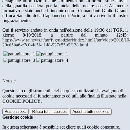
dettagliate informazioni sulle strumentazioni di bordo, sulle attività
della guardia costiera per la tutela delle nostre coste. Altamente
formativo è stato anche l’ incontro con i Comandanti Giulio Giraud
e Luca Sancilio della Capitaneria di Porto, a cui va rivolto il nostro
ringraziamento.
Qui il servizio andato in onda nell'edizione delle 19:30 del TGR, il
giorno 8/10/2018, a partire dal minuto 12:45:
https://www.rainews.it/tgr/fvg/notiziari/index.html?/tgr/video/2018/1
20cd5ba6-e7c0-4c5f-a148-927c55b9f138.html
Notizie
Questo sito o gli strumenti terzi da questo utilizzati si avvalgono di
cookie necessari al funzionamento ed utili alle finalità illustrate nella
COOKIE POLICY
.
Personalizza
Rifiuta tutti
i cookies
Accetta tutti
i cookies
Gestione cookie
In questa schermata è possibile scegliere quali cookie consentire.