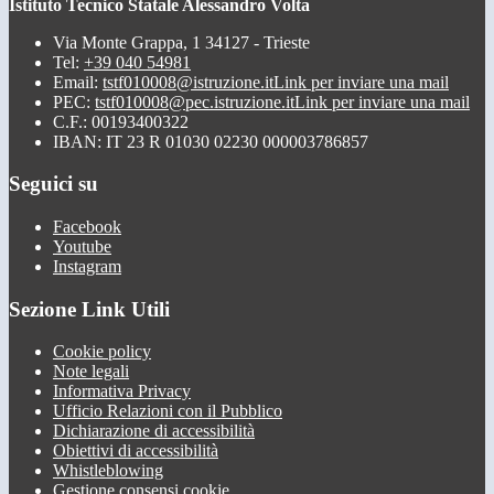
Istituto Tecnico Statale Alessandro Volta
Via Monte Grappa, 1 34127 - Trieste
Tel:
+39 040 54981
Email:
tstf010008@istruzione.it
Link per inviare una mail
PEC:
tstf010008@pec.istruzione.it
Link per inviare una mail
C.F.: 00193400322
IBAN: IT 23 R 01030 02230 000003786857
Seguici su
Facebook
Youtube
Instagram
Sezione Link Utili
Cookie policy
Note legali
Informativa Privacy
Ufficio Relazioni con il Pubblico
Dichiarazione di accessibilità
Obiettivi di accessibilità
Whistleblowing
Gestione consensi cookie