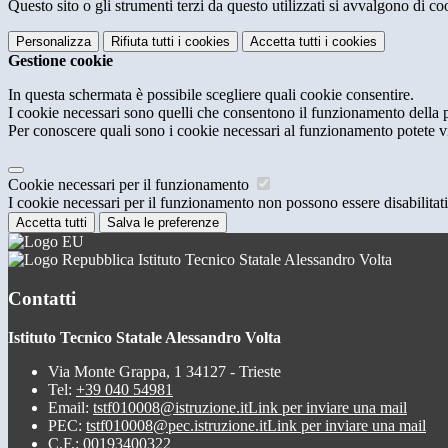
Questo sito o gli strumenti terzi da questo utilizzati si avvalgono di coo
Personalizza
Rifiuta tutti
i cookies
Accetta tutti
i cookies
Gestione cookie
In questa schermata è possibile scegliere quali cookie consentire.
I cookie necessari sono quelli che consentono il funzionamento della pi
Per conoscere quali sono i cookie necessari al funzionamento potete v
Cookie necessari per il funzionamento
I cookie necessari per il funzionamento non possono essere disabilitati.
Accetta tutti
Salva le preferenze
Istituto Tecnico Statale Alessandro Volta
Contatti
Istituto Tecnico Statale Alessandro Volta
Via Monte Grappa, 1 34127 - Trieste
Tel:
+39 040 54981
Email:
tstf010008@istruzione.it
Link per inviare una mail
PEC:
tstf010008@pec.istruzione.it
Link per inviare una mail
C.F.: 00193400322