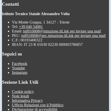
Contatti
Istituto Tecnico Statale Alessandro Volta
Via Monte Grappa, 1 34127 - Trieste
Tel:
+39 040 54981
Email:
tstf010008@istruzione.it
Link per inviare una mail
PEC:
tstf010008@pec.istruzione.it
Link per inviare una mail
C.F.: 00193400322
IBAN: IT 23 R 01030 02230 000003786857
Seguici su
Facebook
Youtube
Instagram
Sezione Link Utili
Cookie policy
Note legali
Informativa Privacy
Ufficio Relazioni con il Pubblico
Dichiarazione di accessibilità