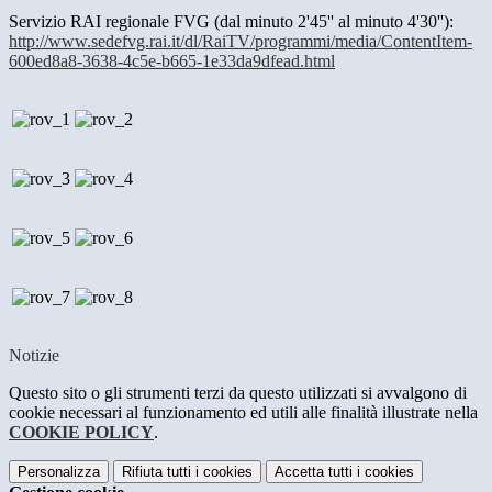
Servizio RAI regionale FVG (dal minuto 2'45'' al minuto 4'30''):
http://www.sedefvg.rai.it/dl/RaiTV/programmi/media/ContentItem-
600ed8a8-3638-4c5e-b665-1e33da9dfead.html
Notizie
Questo sito o gli strumenti terzi da questo utilizzati si avvalgono di
cookie necessari al funzionamento ed utili alle finalità illustrate nella
COOKIE POLICY
.
Personalizza
Rifiuta tutti
i cookies
Accetta tutti
i cookies