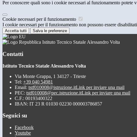
Per conoscere quali sono i cookie necessari al funzionamento potete v
Cookie necessari per il funzionamento
I cookie necessari per il funzionamento non possono essere disabilitati.
Accetta tutti
Salva le preferenze
Istituto Tecnico Statale Alessandro Volta
Contatti
Istituto Tecnico Statale Alessandro Volta
Via Monte Grappa, 1 34127 - Trieste
Tel:
+39 040 54981
Email:
tstf010008@istruzione.it
Link per inviare una mail
PEC:
tstf010008@pec.istruzione.it
Link per inviare una mail
C.F.: 00193400322
IBAN: IT 23 R 01030 02230 000003786857
Seguici su
Facebook
Youtube