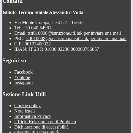
Contatti
Istituto Tecnico Statale Alessandro Volta
Via Monte Grappa, 1 34127 - Trieste
Tel:
+39 040 54981
Email:
tstf010008@istruzione.it
Link per inviare una mail
PEC:
tstf010008@pec.istruzione.it
Link per inviare una mail
C.F.: 00193400322
IBAN: IT 23 R 01030 02230 000003786857
Seguici su
Facebook
Youtube
Instagram
Sezione Link Utili
Cookie policy
Note legali
Informativa Privacy
Ufficio Relazioni con il Pubblico
Dichiarazione di accessibilità
Obiettivi di accessibilità