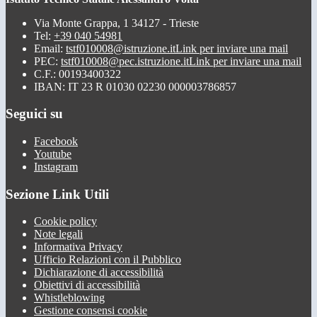
Via Monte Grappa, 1 34127 - Trieste
Tel:
+39 040 54981
Email:
tstf010008@istruzione.it
Link per inviare una mail
PEC:
tstf010008@pec.istruzione.it
Link per inviare una mail
C.F.: 00193400322
IBAN: IT 23 R 01030 02230 000003786857
Seguici su
Facebook
Youtube
Instagram
Sezione Link Utili
Cookie policy
Note legali
Informativa Privacy
Ufficio Relazioni con il Pubblico
Dichiarazione di accessibilità
Obiettivi di accessibilità
Whistleblowing
Gestione consensi cookie