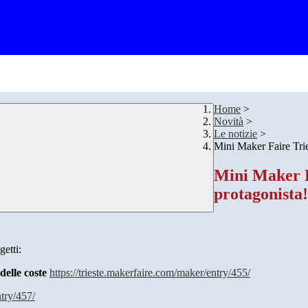
Home
>
Novità
>
Le notizie
>
Mini Maker Faire Tries
Mini Maker Fa
protagonista!
getti:
delle coste
https://trieste.makerfaire.com/maker/entry/455/
ntry/457/