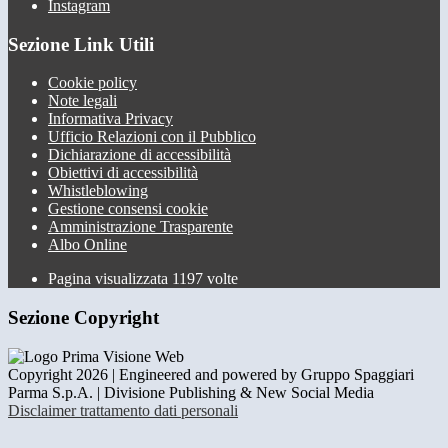
Instagram
Sezione Link Utili
Cookie policy
Note legali
Informativa Privacy
Ufficio Relazioni con il Pubblico
Dichiarazione di accessibilità
Obiettivi di accessibilità
Whistleblowing
Gestione consensi cookie
Amministrazione Trasparente
Albo Online
Pagina visualizzata
1197
volte
Sezione Copyright
Copyright 2026 | Engineered and powered by Gruppo Spaggiari
Parma S.p.A. | Divisione Publishing & New Social Media
Disclaimer trattamento dati personali