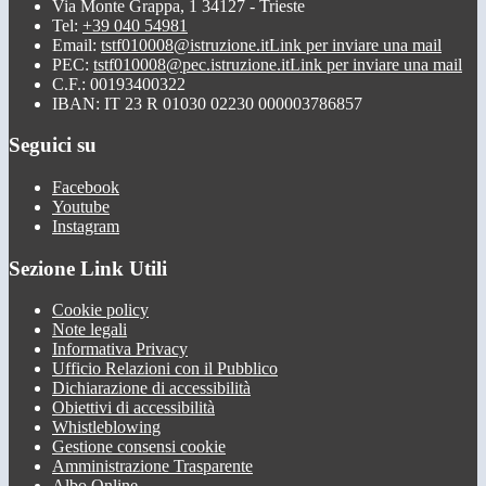
Via Monte Grappa, 1 34127 - Trieste
Tel:
+39 040 54981
Email:
tstf010008@istruzione.it
Link per inviare una mail
PEC:
tstf010008@pec.istruzione.it
Link per inviare una mail
C.F.: 00193400322
IBAN: IT 23 R 01030 02230 000003786857
Seguici su
Facebook
Youtube
Instagram
Sezione Link Utili
Cookie policy
Note legali
Informativa Privacy
Ufficio Relazioni con il Pubblico
Dichiarazione di accessibilità
Obiettivi di accessibilità
Whistleblowing
Gestione consensi cookie
Amministrazione Trasparente
Albo Online