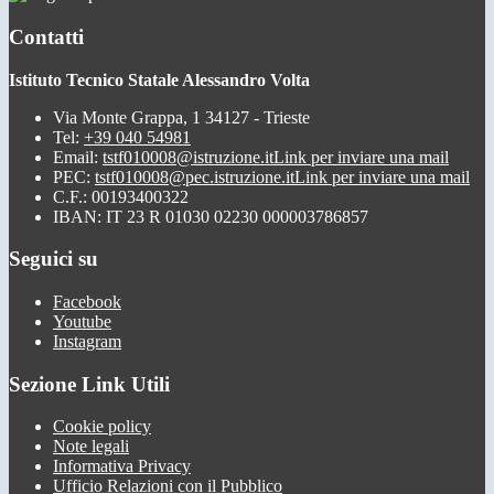
Contatti
Istituto Tecnico Statale Alessandro Volta
Via Monte Grappa, 1 34127 - Trieste
Tel:
+39 040 54981
Email:
tstf010008@istruzione.it
Link per inviare una mail
PEC:
tstf010008@pec.istruzione.it
Link per inviare una mail
C.F.: 00193400322
IBAN: IT 23 R 01030 02230 000003786857
Seguici su
Facebook
Youtube
Instagram
Sezione Link Utili
Cookie policy
Note legali
Informativa Privacy
Ufficio Relazioni con il Pubblico