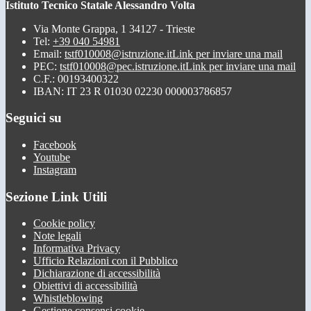
Istituto Tecnico Statale Alessandro Volta
Via Monte Grappa, 1 34127 - Trieste
Tel:
+39 040 54981
Email:
tstf010008@istruzione.it
Link per inviare una mail
PEC:
tstf010008@pec.istruzione.it
Link per inviare una mail
C.F.: 00193400322
IBAN: IT 23 R 01030 02230 000003786857
Seguici su
Facebook
Youtube
Instagram
Sezione Link Utili
Cookie policy
Note legali
Informativa Privacy
Ufficio Relazioni con il Pubblico
Dichiarazione di accessibilità
Obiettivi di accessibilità
Whistleblowing
Gestione consensi cookie