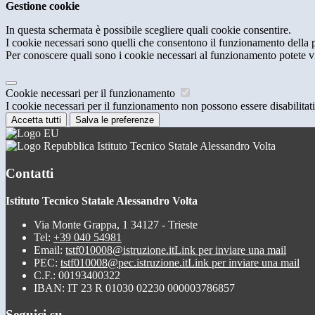
Gestione cookie
In questa schermata è possibile scegliere quali cookie consentire.
I cookie necessari sono quelli che consentono il funzionamento della pi
Per conoscere quali sono i cookie necessari al funzionamento potete v
Cookie necessari per il funzionamento
I cookie necessari per il funzionamento non possono essere disabilitati.
Accetta tutti
Salva le preferenze
Istituto Tecnico Statale Alessandro Volta
Contatti
Istituto Tecnico Statale Alessandro Volta
Via Monte Grappa, 1 34127 - Trieste
Tel:
+39 040 54981
Email:
tstf010008@istruzione.it
Link per inviare una mail
PEC:
tstf010008@pec.istruzione.it
Link per inviare una mail
C.F.: 00193400322
IBAN: IT 23 R 01030 02230 000003786857
Seguici su