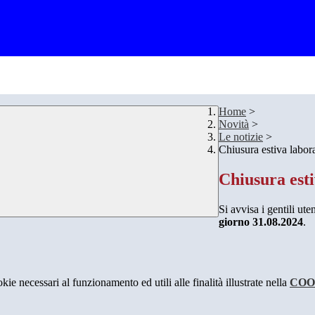
Home
>
Novità
>
Le notizie
>
Chiusura estiva labora
Chiusura esti
Si avvisa i gentili ute
giorno 31.08.2024
.
kie necessari al funzionamento ed utili alle finalità illustrate nella
COO