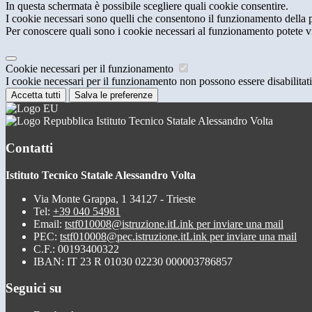
In questa schermata è possibile scegliere quali cookie consentire.
I cookie necessari sono quelli che consentono il funzionamento della pi
Per conoscere quali sono i cookie necessari al funzionamento potete v
Cookie necessari per il funzionamento
I cookie necessari per il funzionamento non possono essere disabilitati.
Accetta tutti
Salva le preferenze
Istituto Tecnico Statale Alessandro Volta
Contatti
Istituto Tecnico Statale Alessandro Volta
Via Monte Grappa, 1 34127 - Trieste
Tel:
+39 040 54981
Email:
tstf010008@istruzione.it
Link per inviare una mail
PEC:
tstf010008@pec.istruzione.it
Link per inviare una mail
C.F.: 00193400322
IBAN: IT 23 R 01030 02230 000003786857
Seguici su