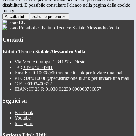
disabilitati. È possibile consultare l'elenco nella pagina della cookie
policy.
Accetta tutti
Salva le preferenze
Istituto Tecnico Statale Alessandro Volta
Contatti
Istituto Tecnico Statale Alessandro Volta
Via Monte Grappa, 1 34127 - Trieste
Tel:
+39 040 54981
Email:
tstf010008@istruzione.it
Link per inviare una mail
PEC:
tstf010008@pec.istruzione.it
Link per inviare una mail
C.F.: 00193400322
IBAN: IT 23 R 01030 02230 000003786857
Seguici su
Facebook
Youtube
Instagram
Sezione Link Utili