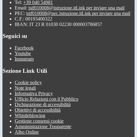
Tel:
+39 040 54981
Email:
tstf010008@istruzione.it
Link per inviare una mail
PEC:
tstf010008@pec.istruzione.it
Link per inviare una mail
C.F.: 00193400322
IBAN: IT 23 R 01030 02230 000003786857
Seguici su
Facebook
Youtube
Instagram
Sezione Link Utili
Cookie policy
Note legali
Informativa Privacy
Ufficio Relazioni con il Pubblico
Dichiarazione di accessibilità
Obiettivi di accessibilità
Whistleblowing
Gestione consensi cookie
Amministrazione Trasparente
Albo Online