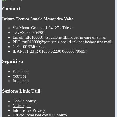
Contatti
Istituto Tecnico Statale Alessandro Volta
Via Monte Grappa, 1 34127 - Trieste
Tel:
+39 040 54981
Email:
tstf010008@istruzione.it
Link per inviare una mail
PEC:
tstf010008@pec.istruzione.it
Link per inviare una mail
C.F.: 00193400322
IBAN: IT 23 R 01030 02230 000003786857
Seguici su
Facebook
Youtube
Instagram
Sezione Link Utili
Cookie policy
Note legali
Informativa Privacy
Ufficio Relazioni con il Pubblico