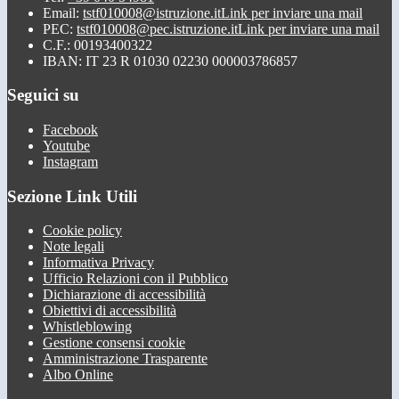
Email:
tstf010008@istruzione.it
Link per inviare una mail
PEC:
tstf010008@pec.istruzione.it
Link per inviare una mail
C.F.: 00193400322
IBAN: IT 23 R 01030 02230 000003786857
Seguici su
Facebook
Youtube
Instagram
Sezione Link Utili
Cookie policy
Note legali
Informativa Privacy
Ufficio Relazioni con il Pubblico
Dichiarazione di accessibilità
Obiettivi di accessibilità
Whistleblowing
Gestione consensi cookie
Amministrazione Trasparente
Albo Online