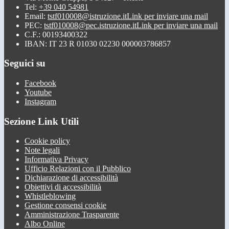
Tel:
+39 040 54981
Email:
tstf010008@istruzione.it
Link per inviare una mail
PEC:
tstf010008@pec.istruzione.it
Link per inviare una mail
C.F.: 00193400322
IBAN: IT 23 R 01030 02230 000003786857
Seguici su
Facebook
Youtube
Instagram
Sezione Link Utili
Cookie policy
Note legali
Informativa Privacy
Ufficio Relazioni con il Pubblico
Dichiarazione di accessibilità
Obiettivi di accessibilità
Whistleblowing
Gestione consensi cookie
Amministrazione Trasparente
Albo Online