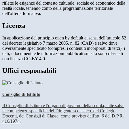
riflette le esigenze del contesto culturale, sociale ed economico della
realtà locale, tenendo conto della programmazione territoriale
dell'offerta formativa.
Licenza
In applicazione del principio open by default ai sensi dell’articolo 52
del decreto legislativo 7 marzo 2005, n. 82 (CAD) e salvo dove
diversamente specificato (compresi i contenuti incorporati di terzi), i
dati, i documenti e le informazioni pubblicati sul sito sono rilasciati
con licenza CC-BY 4.0.
Uffici responsabili
Consiglio di Istituto
Il Consiglio di Istituto è l'organo di governo della scuola, fatte salve
le competenze specifiche del Dirigente scolastico, del Collegio
Docenti, dei Consigli di Classe, come previsto dall'art. 6 del D.P.R.
416/1974.