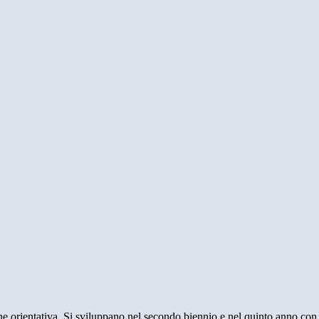
ne orientativa. Si sviluppano nel secondo biennio e nel quinto anno con g