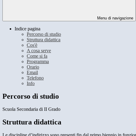
Menu di navigazione
Indice pagina
Percorso di studio
Struttura didattica
Cos'è
A cosa serve
Come si fa
Programma
Orario
Email
Telefono
Info
Percorso di studio
Scuola Secondaria di II Grado
Struttura didattica
Le discipline d’indirizzo sono presenti fin dal primo biennio in funzio