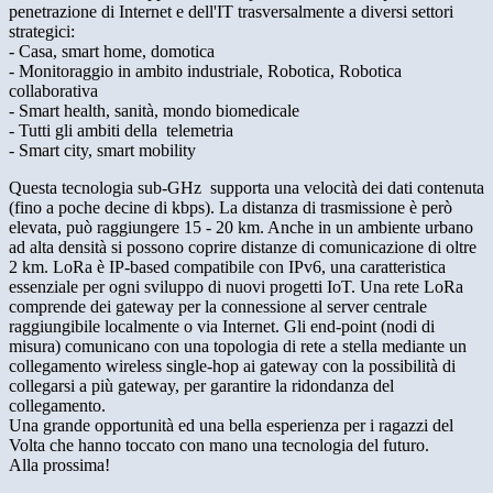
penetrazione di Internet e dell'IT trasversalmente a diversi settori
strategici:
- Casa, smart home, domotica
- Monitoraggio in ambito industriale, Robotica, Robotica
collaborativa
- Smart health, sanità,​ mondo biomedicale
- Tutti gli ambiti della ​ telemetria
- Smart city, smart mobility
Questa tecnologia sub-GHz supporta una velocità dei dati contenuta
(fino a poche decine di kbps). La distanza di trasmissione è però
elevata, può raggiungere 15 - 20 km. Anche in un ambiente urbano
ad alta densità si possono coprire distanze di comunicazione di oltre
2 km. LoRa è IP-based compatibile con IPv6, una caratteristica
essenziale per ogni sviluppo di nuovi progetti IoT. Una rete LoRa
comprende dei gateway per la connessione al server centrale
raggiungibile localmente o via Internet. Gli end-point (nodi di
misura) comunicano con una topologia di rete a stella mediante un
collegamento wireless single-hop ai gateway con la possibilità di
collegarsi a più gateway, per garantire la ridondanza del
collegamento.
Una grande opportunità ed una bella esperienza per i ragazzi del
Volta che hanno toccato con mano una tecnologia del futuro.
Alla prossima!